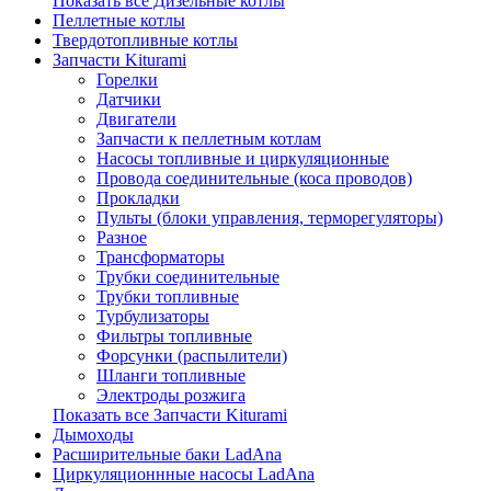
Показать все Дизельные котлы
Пеллетные котлы
Твердотопливные котлы
Запчасти Kiturami
Горелки
Датчики
Двигатели
Запчасти к пеллетным котлам
Насосы топливные и циркуляционные
Провода соединительные (коса проводов)
Прокладки
Пульты (блоки управления, терморегуляторы)
Разное
Трансформаторы
Трубки соединительные
Трубки топливные
Турбулизаторы
Фильтры топливные
Форсунки (распылители)
Шланги топливные
Электроды розжига
Показать все Запчасти Kiturami
Дымоходы
Расширительные баки LadAna
Циркуляционнные насосы LadAna