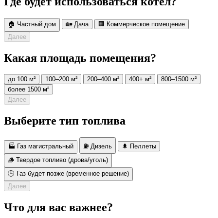
Где будет использоваться котёл?
🏠
Частный дом
🏡
Дача
🏢
Коммерческое помещение
Далее
Какая площадь помещения?
до 100 м²
100–200 м²
200–400 м²
400+ м²
800–1500 м²
более 1500 м²
Далее
Выберите тип топлива
🏭 Газ магистральный
⛽ Дизель
🌲 Пеллеты
🪵 Твердое топливо (дрова/уголь)
🕒 Газ будет позже (временное решение)
Далее
Что для вас важнее?