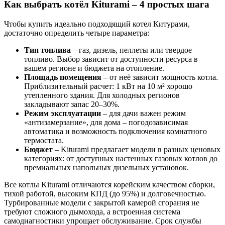
Как выбрать котёл Kiturami – 4 простых шага
Чтобы купить идеально подходящий котел Китурами,
достаточно определить четыре параметра:
Тип топлива
– газ, дизель, пеллеты или твердое
топливо. Выбор зависит от доступности ресурса в
вашем регионе и бюджета на отопление.
Площадь помещения
– от неё зависит мощность котла.
Приблизительный расчет: 1 кВт на 10 м² хорошо
утепленного здания. Для холодных регионов
закладывают запас 20–30%.
Режим эксплуатации
– для дачи важен режим
«антизамерзание», для дома – погодозависимая
автоматика и возможность подключения комнатного
термостата.
Бюджет
– Kiturami предлагает модели в разных ценовых
категориях: от доступных настенных газовых котлов до
премиальных напольных дизельных установок.
Все котлы Kiturami отличаются корейским качеством сборки,
тихой работой, высоким КПД (до 95%) и долговечностью.
Турбированные модели с закрытой камерой сгорания не
требуют сложного дымохода, а встроенная система
самодиагностики упрощает обслуживание. Срок службы