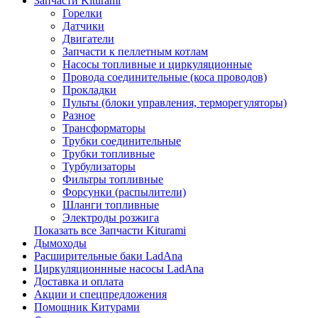
Запчасти Kiturami
Горелки
Датчики
Двигатели
Запчасти к пеллетным котлам
Насосы топливные и циркуляционные
Провода соединительные (коса проводов)
Прокладки
Пульты (блоки управления, терморегуляторы)
Разное
Трансформаторы
Трубки соединительные
Трубки топливные
Турбулизаторы
Фильтры топливные
Форсунки (распылители)
Шланги топливные
Электроды розжига
Показать все Запчасти Kiturami
Дымоходы
Расширительные баки LadAna
Циркуляционнные насосы LadAna
Доставка и оплата
Акции и спецпредложения
Помощник Китурами