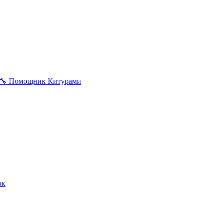
🔧
Помощник Китурами
ок