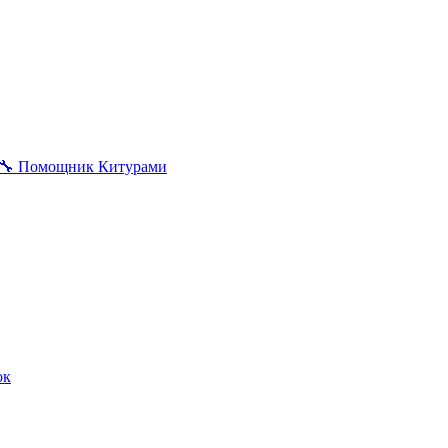
🔧
Помощник Китурами
ок