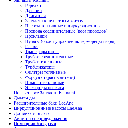
Запчасти Kiturami
Горелки
Датчики
Двигатели
Запчасти к пеллетным котлам
Насосы топливные и циркуляционные
Провода соединительные (коса проводов)
Прокладки
Пульты (блоки управления, терморегуляторы)
Разное
Трансформаторы
Трубки соединительные
Трубки топливные
Турбулизаторы
Фильтры топливные
Форсунки (распылители)
Шланги топливные
Электроды розжига
Показать все Запчасти Kiturami
Дымоходы
Расширительные баки LadAna
Циркуляционнные насосы LadAna
Доставка и оплата
Акции и спецпредложения
Помощник Китурами