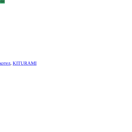
ии
котел
,
KITURAMI