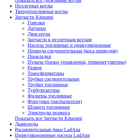
Показать все Дизельные котлы
Пеллетные котлы
Твердотопливные котлы
Запчасти Kiturami
Горелки
Датчики
Двигатели
Запчасти к пеллетным котлам
Насосы топливные и циркуляционные
Провода соединительные (коса проводов)
Прокладки
Пульты (блоки управления, терморегуляторы)
Разное
Трансформаторы
Трубки соединительные
Трубки топливные
Турбулизаторы
Фильтры топливные
Форсунки (распылители)
Шланги топливные
Электроды розжига
Показать все Запчасти Kiturami
Дымоходы
Расширительные баки LadAna
Циркуляционнные насосы LadAna