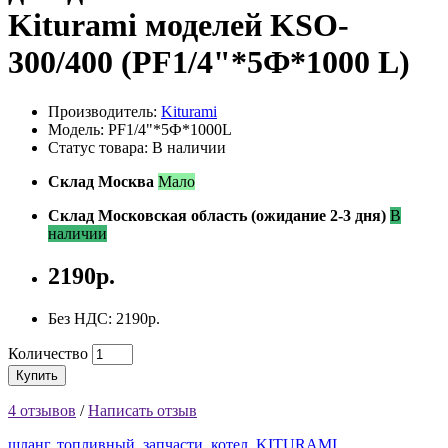
Kiturami моделей KSO-
300/400 (PF1/4"*5Ф*1000 L)
Производитель:
Kiturami
Модель: PF1/4"*5Ф*1000L
Статус товара: В наличии
Склад Москва
Мало
Склад Московская область (ожидание 2-3 дня)
В
наличии
2190р.
Без НДС: 2190р.
Количество
Купить
4 отзывов
/
Написать отзыв
шланг
,
топливный
,
запчасти
,
котел
,
KITURAMI