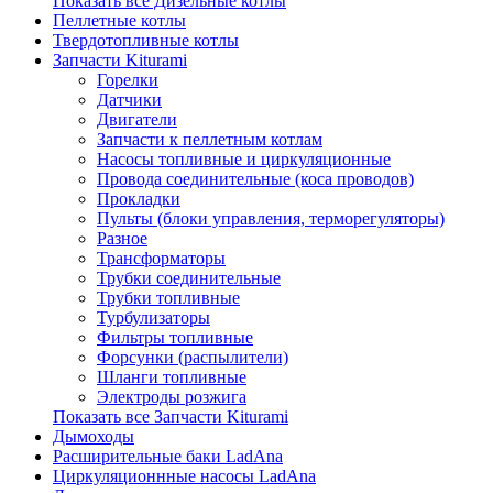
Показать все Дизельные котлы
Пеллетные котлы
Твердотопливные котлы
Запчасти Kiturami
Горелки
Датчики
Двигатели
Запчасти к пеллетным котлам
Насосы топливные и циркуляционные
Провода соединительные (коса проводов)
Прокладки
Пульты (блоки управления, терморегуляторы)
Разное
Трансформаторы
Трубки соединительные
Трубки топливные
Турбулизаторы
Фильтры топливные
Форсунки (распылители)
Шланги топливные
Электроды розжига
Показать все Запчасти Kiturami
Дымоходы
Расширительные баки LadAna
Циркуляционнные насосы LadAna