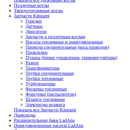
Показать все Дизельные котлы
Пеллетные котлы
Твердотопливные котлы
Запчасти Kiturami
Горелки
Датчики
Двигатели
Запчасти к пеллетным котлам
Насосы топливные и циркуляционные
Провода соединительные (коса проводов)
Прокладки
Пульты (блоки управления, терморегуляторы)
Разное
Трансформаторы
Трубки соединительные
Трубки топливные
Турбулизаторы
Фильтры топливные
Форсунки (распылители)
Шланги топливные
Электроды розжига
Показать все Запчасти Kiturami
Дымоходы
Расширительные баки LadAna
Циркуляционнные насосы LadAna