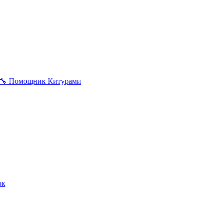
🔧
Помощник Китурами
ок