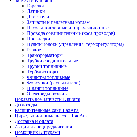
Запчасти Kiturami
Горелки
Датчики
Двигатели
Запчасти к пеллетным котлам
Насосы топливные и циркуляционные
Провода соединительные (коса проводов)
Прокладки
Пульты (блоки управления, терморегуляторы)
Разное
Трансформаторы
Трубки соединительные
Трубки топливные
Турбулизаторы
Фильтры топливные
Форсунки (распылители)
Шланги топливные
Электроды розжига
Показать все Запчасти Kiturami
Дымоходы
Расширительные баки LadAna
Циркуляционнные насосы LadAna
Доставка и оплата
Акции и спецпредложения
Помощник Китурами