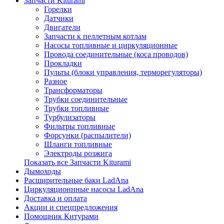
Запчасти Kiturami
Горелки
Датчики
Двигатели
Запчасти к пеллетным котлам
Насосы топливные и циркуляционные
Провода соединительные (коса проводов)
Прокладки
Пульты (блоки управления, терморегуляторы)
Разное
Трансформаторы
Трубки соединительные
Трубки топливные
Турбулизаторы
Фильтры топливные
Форсунки (распылители)
Шланги топливные
Электроды розжига
Показать все Запчасти Kiturami
Дымоходы
Расширительные баки LadAna
Циркуляционнные насосы LadAna
Доставка и оплата
Акции и спецпредложения
Помощник Китурами