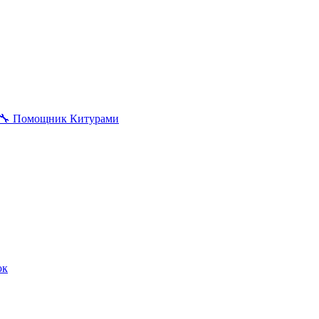
🔧
Помощник Китурами
ок