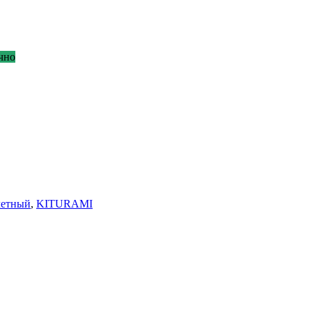
чно
летный
,
KITURAMI