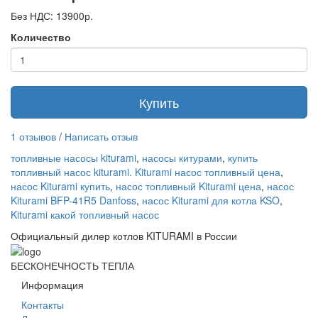
Без НДС: 13900р.
Количество
Купить
1 отзывов
/
Написать отзыв
топливные насосы kiturami
,
насосы китурами
,
купить
топливный насос kiturami. Kiturami насос топливный цена
,
насос Kiturami купить
,
насос топливный Kiturami цена
,
насос
Kiturami BFP-41R5 Danfoss
,
насос Kiturami для котла KSO
,
Kiturami какой топливный насос
Официальный дилер котлов KITURAMI в России
БЕСКОНЕЧНОСТЬ ТЕПЛА
Информация
Контакты