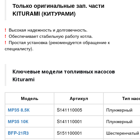
Только оригинальные зап. части
KITURAMI (КИТУРАМИ)
!
Высокая надежность и долговечность.
!
Обеспечивает стабильную работу котла.
!
Простая установка (рекомендуется обращение к
специалисту).
Ключевые модели топливных насосов
Kiturami
Модель
Артикул
Тип нас
МР35 8.5К
S141110005
Плунжерный
МР35 10К
S141110001
Плунжерный
BFP-21R3
S151100001
Шестеренчатый