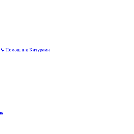
🔧
Помощник Китурами
ок