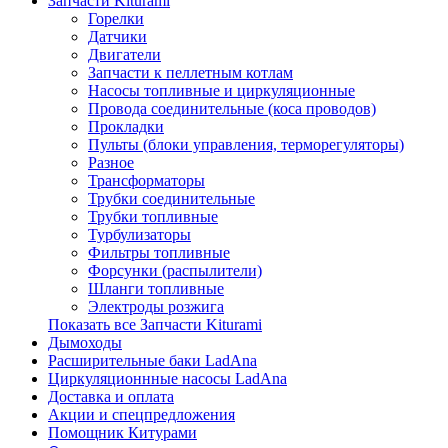
Запчасти Kiturami
Горелки
Датчики
Двигатели
Запчасти к пеллетным котлам
Насосы топливные и циркуляционные
Провода соединительные (коса проводов)
Прокладки
Пульты (блоки управления, терморегуляторы)
Разное
Трансформаторы
Трубки соединительные
Трубки топливные
Турбулизаторы
Фильтры топливные
Форсунки (распылители)
Шланги топливные
Электроды розжига
Показать все Запчасти Kiturami
Дымоходы
Расширительные баки LadAna
Циркуляционнные насосы LadAna
Доставка и оплата
Акции и спецпредложения
Помощник Китурами