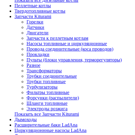
Показать все Дизельные котлы
Пеллетные котлы
Твердотопливные котлы
Запчасти Kiturami
Горелки
Датчики
Двигатели
Запчасти к пеллетным котлам
Насосы топливные и циркуляционные
Провода соединительные (коса проводов)
Прокладки
Пульты (блоки управления, терморегуляторы)
Разное
Трансформаторы
Трубки соединительные
Трубки топливные
Турбулизаторы
Фильтры топливные
Форсунки (распылители)
Шланги топливные
Электроды розжига
Показать все Запчасти Kiturami
Дымоходы
Расширительные баки LadAna
Циркуляционнные насосы LadAna