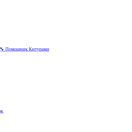
🔧
Помощник Китурами
ок