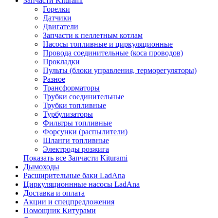
Запчасти Kiturami
Горелки
Датчики
Двигатели
Запчасти к пеллетным котлам
Насосы топливные и циркуляционные
Провода соединительные (коса проводов)
Прокладки
Пульты (блоки управления, терморегуляторы)
Разное
Трансформаторы
Трубки соединительные
Трубки топливные
Турбулизаторы
Фильтры топливные
Форсунки (распылители)
Шланги топливные
Электроды розжига
Показать все Запчасти Kiturami
Дымоходы
Расширительные баки LadAna
Циркуляционнные насосы LadAna
Доставка и оплата
Акции и спецпредложения
Помощник Китурами