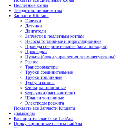
Показать все Дизельные котлы
Пеллетные котлы
Твердотопливные котлы
Запчасти Kiturami
Горелки
Датчики
Двигатели
Запчасти к пеллетным котлам
Насосы топливные и циркуляционные
Провода соединительные (коса проводов)
Прокладки
Пульты (блоки управления, терморегуляторы)
Разное
Трансформаторы
Трубки соединительные
Трубки топливные
Турбулизаторы
Фильтры топливные
Форсунки (распылители)
Шланги топливные
Электроды розжига
Показать все Запчасти Kiturami
Дымоходы
Расширительные баки LadAna
Циркуляционнные насосы LadAna