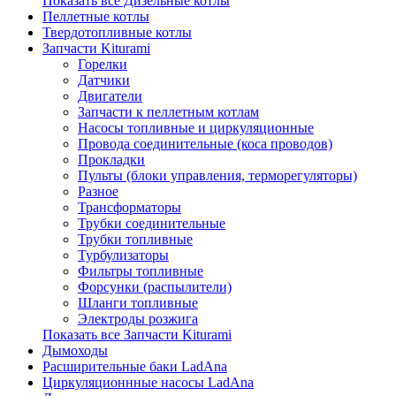
Показать все Дизельные котлы
Пеллетные котлы
Твердотопливные котлы
Запчасти Kiturami
Горелки
Датчики
Двигатели
Запчасти к пеллетным котлам
Насосы топливные и циркуляционные
Провода соединительные (коса проводов)
Прокладки
Пульты (блоки управления, терморегуляторы)
Разное
Трансформаторы
Трубки соединительные
Трубки топливные
Турбулизаторы
Фильтры топливные
Форсунки (распылители)
Шланги топливные
Электроды розжига
Показать все Запчасти Kiturami
Дымоходы
Расширительные баки LadAna
Циркуляционнные насосы LadAna