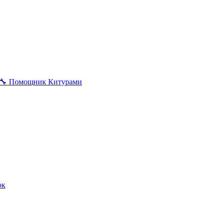
🔧
Помощник Китурами
ок