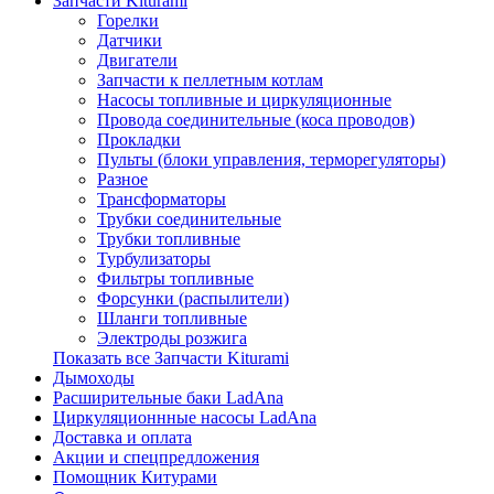
Запчасти Kiturami
Горелки
Датчики
Двигатели
Запчасти к пеллетным котлам
Насосы топливные и циркуляционные
Провода соединительные (коса проводов)
Прокладки
Пульты (блоки управления, терморегуляторы)
Разное
Трансформаторы
Трубки соединительные
Трубки топливные
Турбулизаторы
Фильтры топливные
Форсунки (распылители)
Шланги топливные
Электроды розжига
Показать все Запчасти Kiturami
Дымоходы
Расширительные баки LadAna
Циркуляционнные насосы LadAna
Доставка и оплата
Акции и спецпредложения
Помощник Китурами