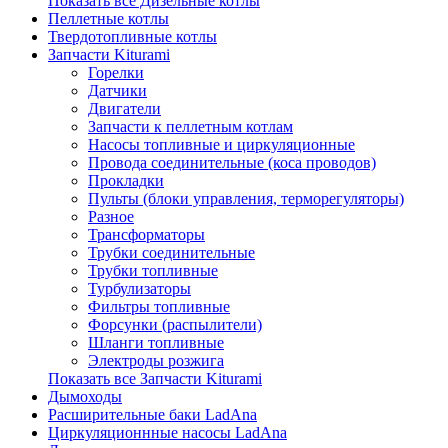
Показать все Дизельные котлы
Пеллетные котлы
Твердотопливные котлы
Запчасти Kiturami
Горелки
Датчики
Двигатели
Запчасти к пеллетным котлам
Насосы топливные и циркуляционные
Провода соединительные (коса проводов)
Прокладки
Пульты (блоки управления, терморегуляторы)
Разное
Трансформаторы
Трубки соединительные
Трубки топливные
Турбулизаторы
Фильтры топливные
Форсунки (распылители)
Шланги топливные
Электроды розжига
Показать все Запчасти Kiturami
Дымоходы
Расширительные баки LadAna
Циркуляционнные насосы LadAna