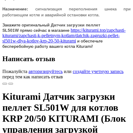
Назначение:
сигнализация переполнения шнека при
работающем котле и аварийной остановки котла.
Закажите оригинальный
Датчик загрузки пеллет
https://kiturami.top/zapchasti-
SL501W
прямо сейчас в магазине
kiturami/zapchasti-k-pelletnym-kotlam/datchik-zagruzki-pellet-
sl501w-dlya-kotlov-krp-20-50-kiturami
и обеспечьте
бесперебойную работу вашего котла Kiturami!
Написать отзыв
Пожалуйста
авторизируйтесь
или
создайте учетную запись
перед тем как написать отзыв
Kiturami Датчик загрузки
пеллет SL501W для котлов
KRP 20/50 KITURAMI (Блок
управления загрузкой