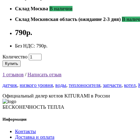
Склад Москва
В наличии
Склад Московская область (ожидание 2-3 дня)
В налич
790р.
Без НДС: 790р.
Количество
Купить
1 отзывов
/
Написать отзыв
датчик
,
низкого уровня
,
воды
,
теплоносителя
,
запчасти
,
котел
,
Официальный дилер котлов KITURAMI в России
БЕСКОНЕЧНОСТЬ ТЕПЛА
Информация
Контакты
Доставка и оплата