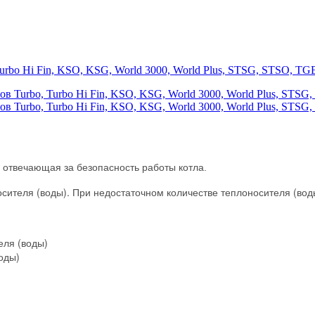
Turbo Hi Fin, KSO, KSG, World 3000, World Plus, STSG, STSO,
 отвечающая за безопасность работы котла.
сителя (воды). При недостаточном количестве
теплоносителя (вод
еля (воды)
оды)