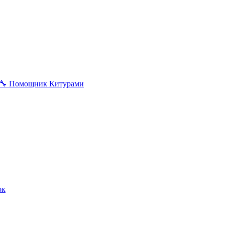
🔧
Помощник Китурами
ок