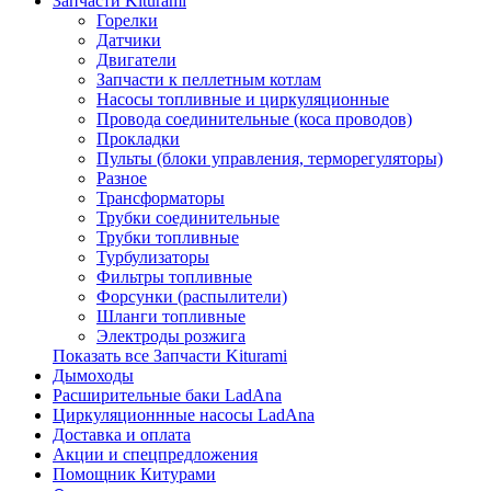
Запчасти Kiturami
Горелки
Датчики
Двигатели
Запчасти к пеллетным котлам
Насосы топливные и циркуляционные
Провода соединительные (коса проводов)
Прокладки
Пульты (блоки управления, терморегуляторы)
Разное
Трансформаторы
Трубки соединительные
Трубки топливные
Турбулизаторы
Фильтры топливные
Форсунки (распылители)
Шланги топливные
Электроды розжига
Показать все Запчасти Kiturami
Дымоходы
Расширительные баки LadAna
Циркуляционнные насосы LadAna
Доставка и оплата
Акции и спецпредложения
Помощник Китурами