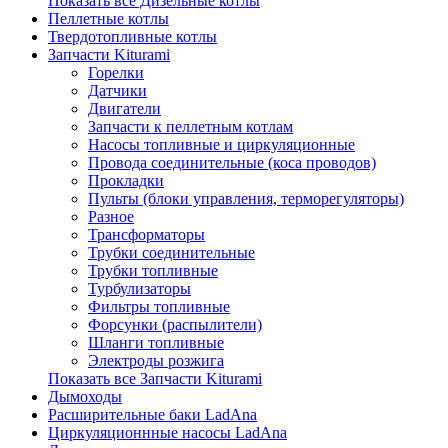
Показать все Дизельные котлы
Пеллетные котлы
Твердотопливные котлы
Запчасти Kiturami
Горелки
Датчики
Двигатели
Запчасти к пеллетным котлам
Насосы топливные и циркуляционные
Провода соединительные (коса проводов)
Прокладки
Пульты (блоки управления, терморегуляторы)
Разное
Трансформаторы
Трубки соединительные
Трубки топливные
Турбулизаторы
Фильтры топливные
Форсунки (распылители)
Шланги топливные
Электроды розжига
Показать все Запчасти Kiturami
Дымоходы
Расширительные баки LadAna
Циркуляционнные насосы LadAna