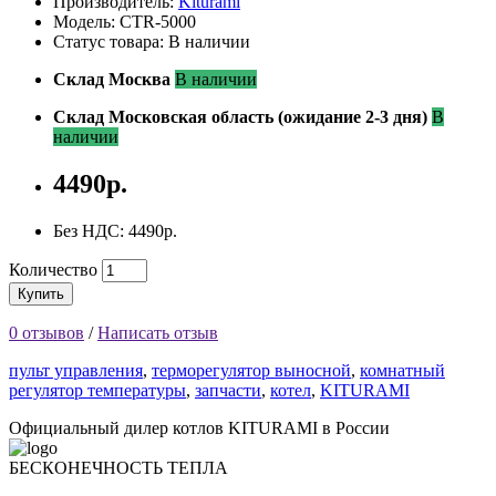
Производитель:
Kiturami
Модель: CTR-5000
Статус товара: В наличии
Склад Москва
В наличии
Склад Московская область (ожидание 2-3 дня)
В
наличии
4490р.
Без НДС: 4490р.
Количество
Купить
0 отзывов
/
Написать отзыв
пульт управления
,
терморегулятор выносной
,
комнатный
регулятор температуры
,
запчасти
,
котел
,
KITURAMI
Официальный дилер котлов KITURAMI в России
БЕСКОНЕЧНОСТЬ ТЕПЛА