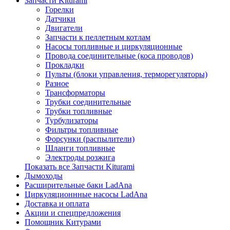
Запчасти Kiturami
Горелки
Датчики
Двигатели
Запчасти к пеллетным котлам
Насосы топливные и циркуляционные
Провода соединительные (коса проводов)
Прокладки
Пульты (блоки управления, терморегуляторы)
Разное
Трансформаторы
Трубки соединительные
Трубки топливные
Турбулизаторы
Фильтры топливные
Форсунки (распылители)
Шланги топливные
Электроды розжига
Показать все Запчасти Kiturami
Дымоходы
Расширительные баки LadAna
Циркуляционнные насосы LadAna
Доставка и оплата
Акции и спецпредложения
Помощник Китурами