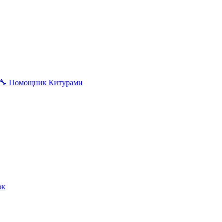
🔧
Помощник Китурами
ок