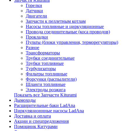
Запчасти Kiturami
Горелки
Датчики
Двигатели
Запчасти к пеллетным котлам
Насосы топливные и циркуляционные
Провода соединительные (коса проводов)
Прокладки
Пульты (блоки управления, терморегуляторы)
Разное
Трансформаторы
Трубки соединительные
Трубки топливные
Турбулизаторы
Фильтры топливные
Форсунки (распылители)
Шланги топливные
Электроды розжига
Показать все Запчасти Kiturami
Дымоходы
Расширительные баки LadAna
Циркуляционнные насосы LadAna
Доставка и оплата
Акции и спецпредложения
Помощник Китурами