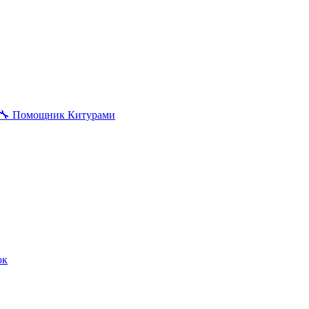
🔧
Помощник Китурами
ок