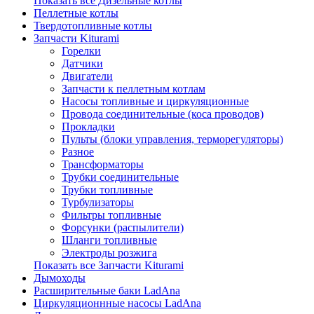
Показать все Дизельные котлы
Пеллетные котлы
Твердотопливные котлы
Запчасти Kiturami
Горелки
Датчики
Двигатели
Запчасти к пеллетным котлам
Насосы топливные и циркуляционные
Провода соединительные (коса проводов)
Прокладки
Пульты (блоки управления, терморегуляторы)
Разное
Трансформаторы
Трубки соединительные
Трубки топливные
Турбулизаторы
Фильтры топливные
Форсунки (распылители)
Шланги топливные
Электроды розжига
Показать все Запчасти Kiturami
Дымоходы
Расширительные баки LadAna
Циркуляционнные насосы LadAna