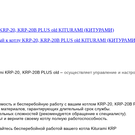
тлу KRP-20, KRP-20B PLUS old KITURAMI (КИТУРАМИ)
–
осуществляет управление и настро
ami KRP-20, KRP-20B PLUS old
имость и бесперебойную работу с вашим котлом KRP-20, KRP-20B P
х материалов, гарантирующих длительный срок службы.
ительных сложностей (рекомендуется обращение к специалисту).
т и верните своему котлу полную работоспособность.
йтесь бесперебойной работой вашего котла Kiturami KRP