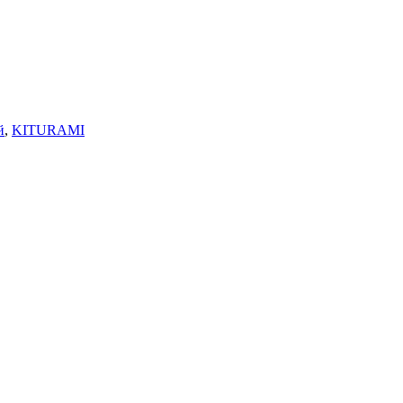
й
,
KITURAMI