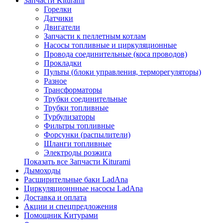
Запчасти Kiturami
Горелки
Датчики
Двигатели
Запчасти к пеллетным котлам
Насосы топливные и циркуляционные
Провода соединительные (коса проводов)
Прокладки
Пульты (блоки управления, терморегуляторы)
Разное
Трансформаторы
Трубки соединительные
Трубки топливные
Турбулизаторы
Фильтры топливные
Форсунки (распылители)
Шланги топливные
Электроды розжига
Показать все Запчасти Kiturami
Дымоходы
Расширительные баки LadAna
Циркуляционнные насосы LadAna
Доставка и оплата
Акции и спецпредложения
Помощник Китурами