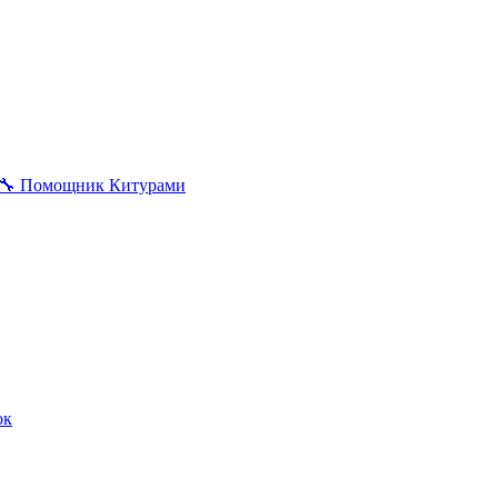
🔧
Помощник Китурами
ок