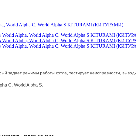
pha, World Alpha C, World Alpha S KITURAMI (КИТУРАМИ)
рый задает режимы работы котла, тестирует неисправности, вывод
lpha C,
World Alpha S.