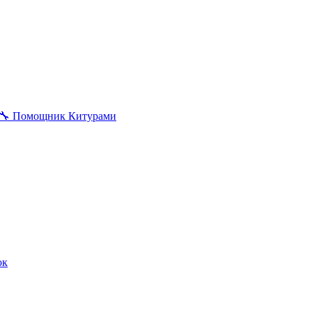
🔧
Помощник Китурами
ок