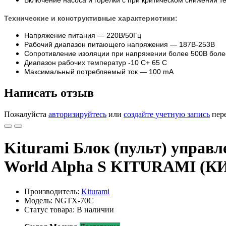
Включение насоса и горелки с при критическом снижении 
Технические и конструктивные характеристики:
Напряжение питания — 220В/50Гц
Рабочий диапазон питающего напряжения — 187В-253В
Сопротивление изоляции при напряжении более 500В бол
Диапазон рабочих температур -10 С+ 65 С
Максимальный потребляемый ток — 100 mA
Написать отзыв
Пожалуйста
авторизируйтесь
или
создайте учетную запись
пере
Kiturami Блок (пульт) управл
World Alpha S KITURAMI (
Производитель:
Kiturami
Модель: NGTX-70C
Статус товара: В наличии