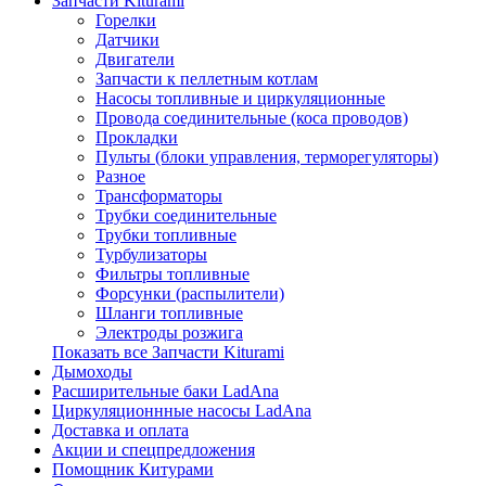
Запчасти Kiturami
Горелки
Датчики
Двигатели
Запчасти к пеллетным котлам
Насосы топливные и циркуляционные
Провода соединительные (коса проводов)
Прокладки
Пульты (блоки управления, терморегуляторы)
Разное
Трансформаторы
Трубки соединительные
Трубки топливные
Турбулизаторы
Фильтры топливные
Форсунки (распылители)
Шланги топливные
Электроды розжига
Показать все Запчасти Kiturami
Дымоходы
Расширительные баки LadAna
Циркуляционнные насосы LadAna
Доставка и оплата
Акции и спецпредложения
Помощник Китурами