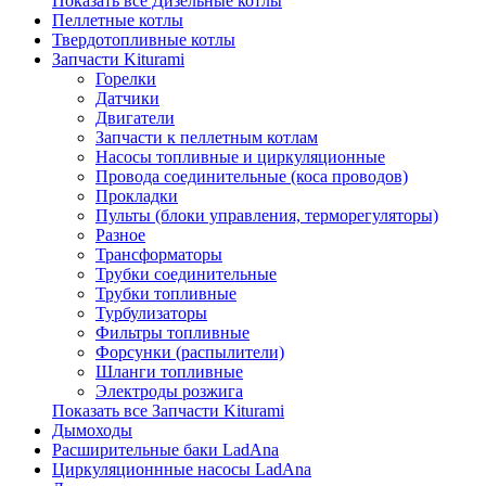
Показать все Дизельные котлы
Пеллетные котлы
Твердотопливные котлы
Запчасти Kiturami
Горелки
Датчики
Двигатели
Запчасти к пеллетным котлам
Насосы топливные и циркуляционные
Провода соединительные (коса проводов)
Прокладки
Пульты (блоки управления, терморегуляторы)
Разное
Трансформаторы
Трубки соединительные
Трубки топливные
Турбулизаторы
Фильтры топливные
Форсунки (распылители)
Шланги топливные
Электроды розжига
Показать все Запчасти Kiturami
Дымоходы
Расширительные баки LadAna
Циркуляционнные насосы LadAna