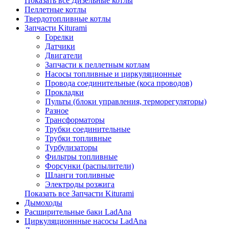
Показать все Дизельные котлы
Пеллетные котлы
Твердотопливные котлы
Запчасти Kiturami
Горелки
Датчики
Двигатели
Запчасти к пеллетным котлам
Насосы топливные и циркуляционные
Провода соединительные (коса проводов)
Прокладки
Пульты (блоки управления, терморегуляторы)
Разное
Трансформаторы
Трубки соединительные
Трубки топливные
Турбулизаторы
Фильтры топливные
Форсунки (распылители)
Шланги топливные
Электроды розжига
Показать все Запчасти Kiturami
Дымоходы
Расширительные баки LadAna
Циркуляционнные насосы LadAna