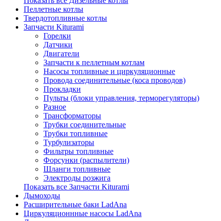
Показать все Дизельные котлы
Пеллетные котлы
Твердотопливные котлы
Запчасти Kiturami
Горелки
Датчики
Двигатели
Запчасти к пеллетным котлам
Насосы топливные и циркуляционные
Провода соединительные (коса проводов)
Прокладки
Пульты (блоки управления, терморегуляторы)
Разное
Трансформаторы
Трубки соединительные
Трубки топливные
Турбулизаторы
Фильтры топливные
Форсунки (распылители)
Шланги топливные
Электроды розжига
Показать все Запчасти Kiturami
Дымоходы
Расширительные баки LadAna
Циркуляционнные насосы LadAna