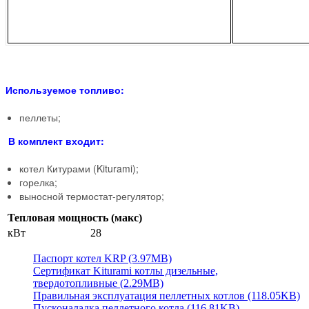
Используемое топливо:
пеллеты;
В комплект входит:
котел Китурами (Kiturami);
горелка;
выносной термостат-регулятор;
Тепловая мощность (макс)
кВт
28
Паспорт котел KRP (3.97MB)
Сертификат Kiturami котлы дизельные,
твердотопливные (2.29MB)
Правильная эксплуатация пеллетных котлов (118.05KB)
Пусконаладка пеллетного котла (116.81KB)