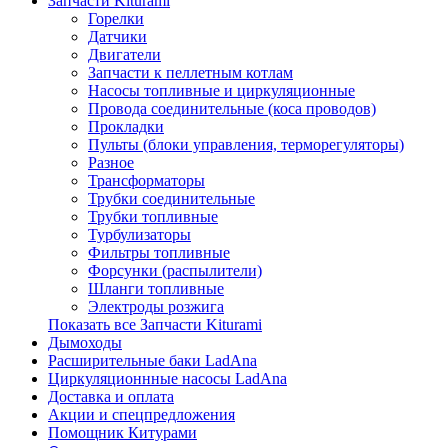
Запчасти Kiturami
Горелки
Датчики
Двигатели
Запчасти к пеллетным котлам
Насосы топливные и циркуляционные
Провода соединительные (коса проводов)
Прокладки
Пульты (блоки управления, терморегуляторы)
Разное
Трансформаторы
Трубки соединительные
Трубки топливные
Турбулизаторы
Фильтры топливные
Форсунки (распылители)
Шланги топливные
Электроды розжига
Показать все Запчасти Kiturami
Дымоходы
Расширительные баки LadAna
Циркуляционнные насосы LadAna
Доставка и оплата
Акции и спецпредложения
Помощник Китурами