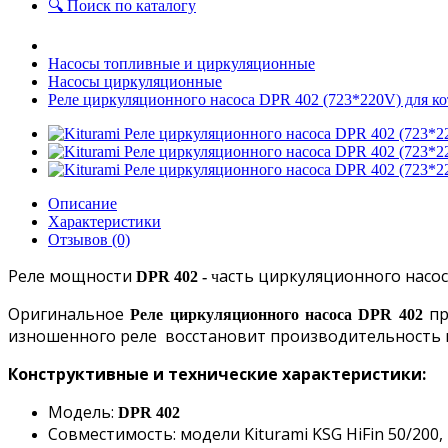
🔍 Поиск по каталогу
Насосы топливные и циркуляционные
Насосы циркуляционные
Реле циркуляционного насоса DPR 402 (723*220V) для 
Описание
Характеристики
Отзывов (0)
Реле мощности
асть циркуляционного насос
DPR 402 -
ч
Оригинальное
пр
Реле циркуляционного насоса DPR 402
изношенного реле восстановит производительность 
Конструктивные и технические характеристики:
Модель:
DPR 402
Совместимость: модели Kiturami
KSG HiFin 50/200,