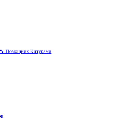
🔧
Помощник Китурами
ок