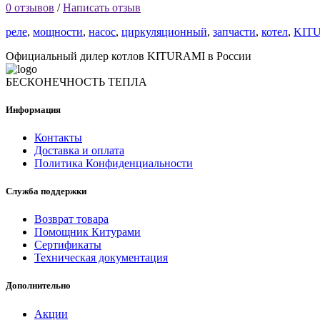
0 отзывов
/
Написать отзыв
реле
,
мощности
,
насос
,
циркуляционный
,
запчасти
,
котел
,
KIT
Официальный дилер котлов KITURAMI в России
БЕСКОНЕЧНОСТЬ ТЕПЛА
Информация
Контакты
Доставка и оплата
Политика Конфиденциальности
Служба поддержки
Возврат товара
Помощник Китурами
Сертификаты
Техническая документация
Дополнительно
Акции