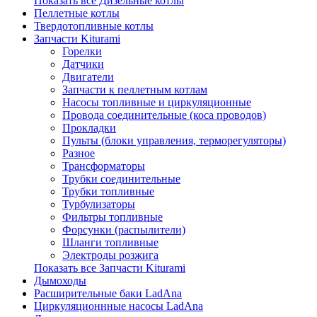
Показать все Дизельные котлы
Пеллетные котлы
Твердотопливные котлы
Запчасти Kiturami
Горелки
Датчики
Двигатели
Запчасти к пеллетным котлам
Насосы топливные и циркуляционные
Провода соединительные (коса проводов)
Прокладки
Пульты (блоки управления, терморегуляторы)
Разное
Трансформаторы
Трубки соединительные
Трубки топливные
Турбулизаторы
Фильтры топливные
Форсунки (распылители)
Шланги топливные
Электроды розжига
Показать все Запчасти Kiturami
Дымоходы
Расширительные баки LadAna
Циркуляционнные насосы LadAna