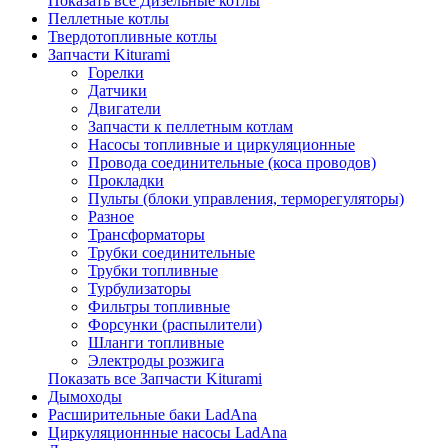
Показать все Дизельные котлы
Пеллетные котлы
Твердотопливные котлы
Запчасти Kiturami
Горелки
Датчики
Двигатели
Запчасти к пеллетным котлам
Насосы топливные и циркуляционные
Провода соединительные (коса проводов)
Прокладки
Пульты (блоки управления, терморегуляторы)
Разное
Трансформаторы
Трубки соединительные
Трубки топливные
Турбулизаторы
Фильтры топливные
Форсунки (распылители)
Шланги топливные
Электроды розжига
Показать все Запчасти Kiturami
Дымоходы
Расширительные баки LadAna
Циркуляционнные насосы LadAna