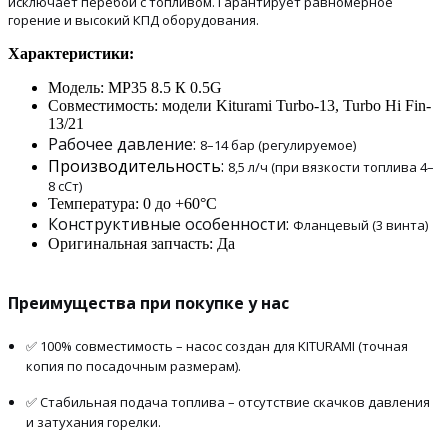
исключает перебои с топливом.
Гарантирует равномерное
горение и высокий КПД оборудования.
Характеристики:
Модель:
МР35 8.5 К 0.5G
Совместимость: модели Kiturami
Turbo-13, Turbo Hi Fin-
13/21
Рабочее давление:
8–14 бар (регулируемое)
Производительность:
8,5 л/ч (при вязкости топлива 4–
8 сСт)
Температура: 0 до +60°C
Конструктивные особенности:
Фланцевый (3 винта)
Оригинальная запчасть: Да
Преимущества при покупке у нас
✅ 100% совместимость – насос создан для KITURAMI (точная
копия по посадочным размерам).
✅ Стабильная подача топлива – отсутствие скачков давления
и затухания горелки.