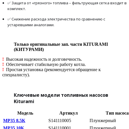
✅ Защита от «грязного» топлива – фильтрующая сетка входит в
комплект.
✅ Снижение расхода электричества по сравнению с
устаревшими аналогами.
Только оригинальные зап. части KITURAMI
(КИТУРАМИ)
!
Высокая надежность и долговечность.
!
Обеспечивает стабильную работу котла.
!
Простая установка (рекомендуется обращение к
специалисту).
Ключевые модели топливных насосов
Kiturami
Модель
Артикул
Тип насоса
МР35 8.5К
S141110005
Плунжерный
МР35 10К
S141110001
Плунжерный