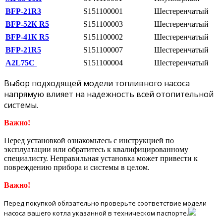
BFP-21R3
S151100001
Шестеренчатый
BFP-52К R5
S151100003
Шестеренчатый
BFP-41К R5
S151100002
Шестеренчатый
BFP-21R5
S151100007
Шестеренчатый
A2L75C
S151100004
Шестеренчатый
Выбор подходящей модели топливного насоса
напрямую влияет на надежность всей отопительной
системы.
Важно!
Перед установкой ознакомьтесь с инструкцией по
эксплуатации или обратитесь к квалифицированному
специалисту. Неправильная установка может привести к
повреждению прибора и системы в целом.
Важно!
Перед покупкой обязательно проверьте соответствие модели
насоса вашего котла указанной в техническом паспорте.