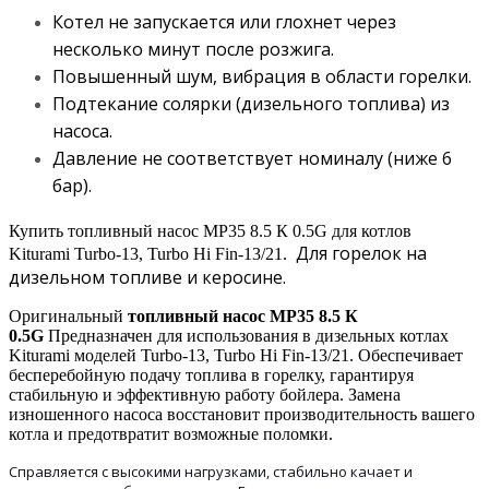
Котел не запускается или глохнет через
несколько минут после розжига.
Повышенный шум, вибрация в области горелки.
Подтекание солярки (дизельного топлива) из
насоса.
Давление не соответствует номиналу (ниже 6
бар).
Купить топливный насос
МР35 8.5 К 0.5G
для котлов
Для горелок на
Kiturami
Turbo-13, Turbo Hi Fin-13/21
.
дизельном топливе и керосине.
Оригинальный
топливный насос
МР35 8.5 К
0.5G
П
редназначен для использования в дизельных котлах
Kiturami моделей
Turbo-13, Turbo Hi Fin-13/21
. Обеспечивает
бесперебойную подачу топлива в горелку, гарантируя
стабильную и эффективную работу бойлера. Замена
изношенного насоса восстановит производительность вашего
котла и предотвратит возможные поломки.
Справляется с высокими нагрузками, стабильно качает и