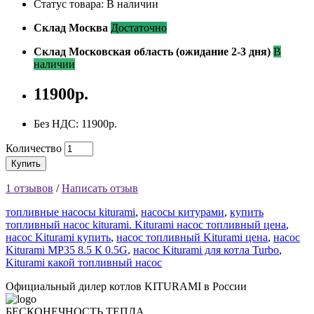
Статус товара: В наличии
Склад Москва
Достаточно
Склад Московская область (ожидание 2-3 дня)
В
наличии
11900р.
Без НДС: 11900р.
Количество
Купить
1 отзывов
/
Написать отзыв
топливные насосы kiturami
,
насосы китурами
,
купить
топливный насос kiturami. Kiturami насос топливный цена
,
насос Kiturami купить
,
насос топливный Kiturami цена
,
насос
Kiturami МР35 8.5 К 0.5G
,
насос Kiturami для котла Turbo
,
Kiturami какой топливный насос
Официальный дилер котлов KITURAMI в России
БЕСКОНЕЧНОСТЬ ТЕПЛА