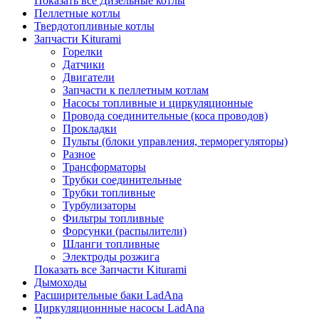
Показать все Дизельные котлы
Пеллетные котлы
Твердотопливные котлы
Запчасти Kiturami
Горелки
Датчики
Двигатели
Запчасти к пеллетным котлам
Насосы топливные и циркуляционные
Провода соединительные (коса проводов)
Прокладки
Пульты (блоки управления, терморегуляторы)
Разное
Трансформаторы
Трубки соединительные
Трубки топливные
Турбулизаторы
Фильтры топливные
Форсунки (распылители)
Шланги топливные
Электроды розжига
Показать все Запчасти Kiturami
Дымоходы
Расширительные баки LadAna
Циркуляционнные насосы LadAna