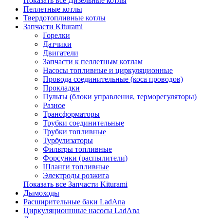
Показать все Дизельные котлы
Пеллетные котлы
Твердотопливные котлы
Запчасти Kiturami
Горелки
Датчики
Двигатели
Запчасти к пеллетным котлам
Насосы топливные и циркуляционные
Провода соединительные (коса проводов)
Прокладки
Пульты (блоки управления, терморегуляторы)
Разное
Трансформаторы
Трубки соединительные
Трубки топливные
Турбулизаторы
Фильтры топливные
Форсунки (распылители)
Шланги топливные
Электроды розжига
Показать все Запчасти Kiturami
Дымоходы
Расширительные баки LadAna
Циркуляционнные насосы LadAna