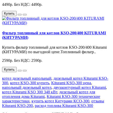
4490р.
Без НДС: 4490р.
Купить
Фильтр топливный для котлов KSO-200/400 KITURAMI
(КИТУРАМИ)
Купить фильтр топливный для котлов KSO-200/400 Kiturami
(КИТУРАМИ) по выгодной цене.Топливный фильтр..
2590р.
Без НДС: 2590р.
Купить
котел дизельный напольный
,
дизельный котел Kiturami KSO-
300
,
котел KSO-300 купить
,
Kiturami KSO-300 цена
,
напольный дизельный котел
,
двухконтурный котел Kiturami
,
котел Kiturami KSO 300 348 кВт
,
дизельный котел для
отопления дома Kiturami
,
Kiturami KSO-300 технические
характеристики
,
купить котел Китурами КСО-300
,
отзывы
Kiturami KSO-200
,
расход топлива Kiturami KSO-300