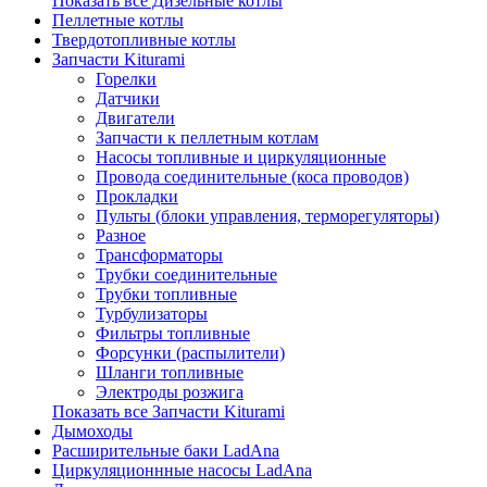
Показать все Дизельные котлы
Пеллетные котлы
Твердотопливные котлы
Запчасти Kiturami
Горелки
Датчики
Двигатели
Запчасти к пеллетным котлам
Насосы топливные и циркуляционные
Провода соединительные (коса проводов)
Прокладки
Пульты (блоки управления, терморегуляторы)
Разное
Трансформаторы
Трубки соединительные
Трубки топливные
Турбулизаторы
Фильтры топливные
Форсунки (распылители)
Шланги топливные
Электроды розжига
Показать все Запчасти Kiturami
Дымоходы
Расширительные баки LadAna
Циркуляционнные насосы LadAna