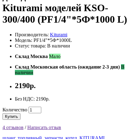
Kiturami моделей KSO-
300/400 (PF1/4"*5Ф*1000 L)
Производитель:
Kiturami
Модель: PF1/4"*5Ф*1000L
Статус товара: В наличии
Склад Москва
Мало
Склад Московская область (ожидание 2-3 дня)
В
наличии
2190р.
Без НДС: 2190р.
Количество
Купить
4 отзывов
/
Написать отзыв
шланг
,
топливный
,
запчасти
,
котел
,
KITURAMI