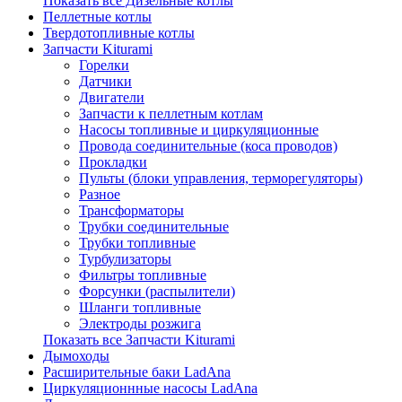
Показать все Дизельные котлы
Пеллетные котлы
Твердотопливные котлы
Запчасти Kiturami
Горелки
Датчики
Двигатели
Запчасти к пеллетным котлам
Насосы топливные и циркуляционные
Провода соединительные (коса проводов)
Прокладки
Пульты (блоки управления, терморегуляторы)
Разное
Трансформаторы
Трубки соединительные
Трубки топливные
Турбулизаторы
Фильтры топливные
Форсунки (распылители)
Шланги топливные
Электроды розжига
Показать все Запчасти Kiturami
Дымоходы
Расширительные баки LadAna
Циркуляционнные насосы LadAna