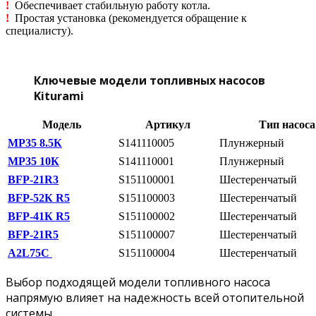
!
Обеспечивает стабильную работу котла.
!
Простая установка (рекомендуется обращение к
специалисту).
Ключевые модели топливных насосов
Kiturami
Модель
Артикул
Тип насоса
МР35 8.5К
S141110005
Плунжерный
МР35 10К
S141110001
Плунжерный
BFP-21R3
S151100001
Шестеренчатый
BFP-52К R5
S151100003
Шестеренчатый
BFP-41К R5
S151100002
Шестеренчатый
BFP-21R5
S151100007
Шестеренчатый
A2L75C
S151100004
Шестеренчатый
Выбор подходящей модели топливного насоса
напрямую влияет на надежность всей отопительной
системы.