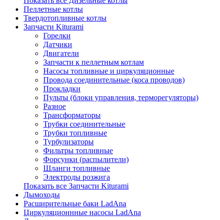
Показать все Дизельные котлы
Пеллетные котлы
Твердотопливные котлы
Запчасти Kiturami
Горелки
Датчики
Двигатели
Запчасти к пеллетным котлам
Насосы топливные и циркуляционные
Провода соединительные (коса проводов)
Прокладки
Пульты (блоки управления, терморегуляторы)
Разное
Трансформаторы
Трубки соединительные
Трубки топливные
Турбулизаторы
Фильтры топливные
Форсунки (распылители)
Шланги топливные
Электроды розжига
Показать все Запчасти Kiturami
Дымоходы
Расширительные баки LadAna
Циркуляционнные насосы LadAna