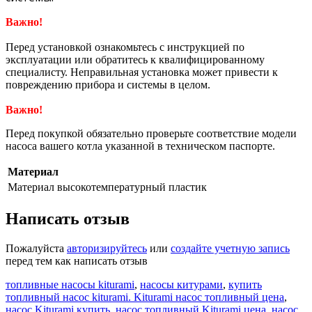
Важно!
Перед установкой ознакомьтесь с инструкцией по
эксплуатации или обратитесь к квалифицированному
специалисту. Неправильная установка может привести к
повреждению прибора и системы в целом.
Важно!
Перед покупкой обязательно проверьте соответствие модели
насоса вашего котла указанной в техническом паспорте.
Материал
Материал
высокотемпературный пластик
Написать отзыв
Пожалуйста
авторизируйтесь
или
создайте учетную запись
перед тем как написать отзыв
топливные насосы kiturami
,
насосы китурами
,
купить
топливный насос kiturami. Kiturami насос топливный цена
,
насос Kiturami купить
,
насос топливный Kiturami цена
,
насос