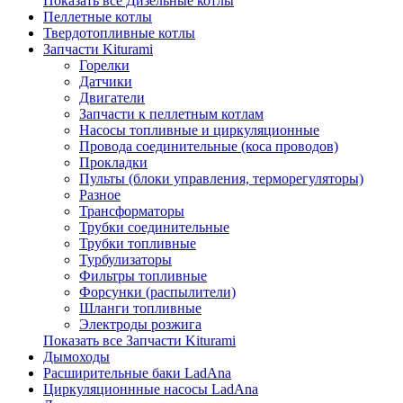
Показать все Дизельные котлы
Пеллетные котлы
Твердотопливные котлы
Запчасти Kiturami
Горелки
Датчики
Двигатели
Запчасти к пеллетным котлам
Насосы топливные и циркуляционные
Провода соединительные (коса проводов)
Прокладки
Пульты (блоки управления, терморегуляторы)
Разное
Трансформаторы
Трубки соединительные
Трубки топливные
Турбулизаторы
Фильтры топливные
Форсунки (распылители)
Шланги топливные
Электроды розжига
Показать все Запчасти Kiturami
Дымоходы
Расширительные баки LadAna
Циркуляционнные насосы LadAna