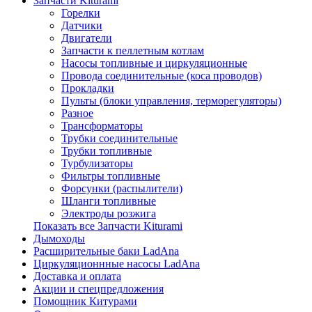
Запчасти Kiturami
Горелки
Датчики
Двигатели
Запчасти к пеллетным котлам
Насосы топливные и циркуляционные
Провода соединительные (коса проводов)
Прокладки
Пульты (блоки управления, терморегуляторы)
Разное
Трансформаторы
Трубки соединительные
Трубки топливные
Турбулизаторы
Фильтры топливные
Форсунки (распылители)
Шланги топливные
Электроды розжига
Показать все Запчасти Kiturami
Дымоходы
Расширительные баки LadAna
Циркуляционнные насосы LadAna
Доставка и оплата
Акции и спецпредложения
Помощник Китурами