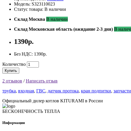
Модель: S323110023
Статус товара: В наличии
Склад Москва
В наличии
Склад Московская область (ожидание 2-3 дня)
В налич
1390р.
Без НДС: 1390р.
Количество
Купить
2 отзывов
/
Написать отзыв
трубка
,
входная
,
ГВС
,
датчик протока
,
кран подпитки
,
запчасти
Официальный дилер котлов KITURAMI в России
БЕСКОНЕЧНОСТЬ ТЕПЛА
Информация