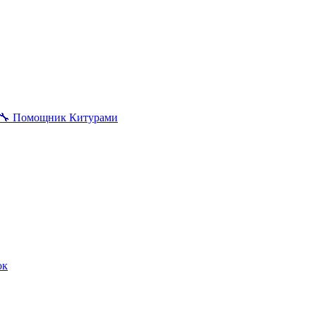
🔧
Помощник Китурами
ок