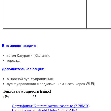
В комплект входит:
котел Китурами (Kiturami);
горелка;
Дополнительная опция:
выносной пульт управления;
пульт управления с подключением к сети через Wi-Fi;
Тепловая мощность (макс)
кВт
35
Сертификат Kiturami котлы газовые (2.28MB)
Паспорт котел WorldAlpha C (4.86MB)