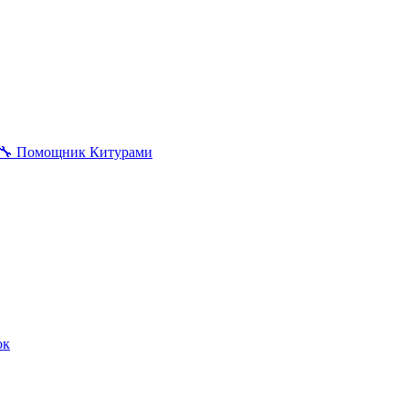
🔧
Помощник Китурами
ок