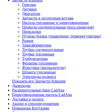
Запчасти Kiturami
Горелки
Датчики
Двигатели
Запчасти к пеллетным котлам
Насосы топливные и циркуляционные
Провода соединительные (коса проводов)
Прокладки
Пульты (блоки управления, терморегуляторы)
Разное
Трансформаторы
Трубки соединительные
Трубки топливные
Турбулизаторы
Фильтры топливные
Форсунки (распылители)
Шланги топливные
Электроды розжига
Показать все Запчасти Kiturami
Дымоходы
Расширительные баки LadAna
Циркуляционнные насосы LadAna
Доставка и оплата
Акции и спецпредложения
Помощник Китурами