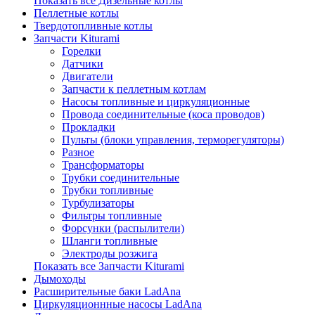
Показать все Дизельные котлы
Пеллетные котлы
Твердотопливные котлы
Запчасти Kiturami
Горелки
Датчики
Двигатели
Запчасти к пеллетным котлам
Насосы топливные и циркуляционные
Провода соединительные (коса проводов)
Прокладки
Пульты (блоки управления, терморегуляторы)
Разное
Трансформаторы
Трубки соединительные
Трубки топливные
Турбулизаторы
Фильтры топливные
Форсунки (распылители)
Шланги топливные
Электроды розжига
Показать все Запчасти Kiturami
Дымоходы
Расширительные баки LadAna
Циркуляционнные насосы LadAna