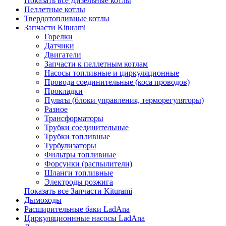
Показать все Дизельные котлы
Пеллетные котлы
Твердотопливные котлы
Запчасти Kiturami
Горелки
Датчики
Двигатели
Запчасти к пеллетным котлам
Насосы топливные и циркуляционные
Провода соединительные (коса проводов)
Прокладки
Пульты (блоки управления, терморегуляторы)
Разное
Трансформаторы
Трубки соединительные
Трубки топливные
Турбулизаторы
Фильтры топливные
Форсунки (распылители)
Шланги топливные
Электроды розжига
Показать все Запчасти Kiturami
Дымоходы
Расширительные баки LadAna
Циркуляционнные насосы LadAna