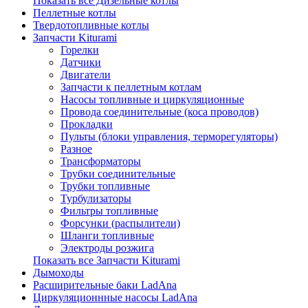
Показать все Дизельные котлы
Пеллетные котлы
Твердотопливные котлы
Запчасти Kiturami
Горелки
Датчики
Двигатели
Запчасти к пеллетным котлам
Насосы топливные и циркуляционные
Провода соединительные (коса проводов)
Прокладки
Пульты (блоки управления, терморегуляторы)
Разное
Трансформаторы
Трубки соединительные
Трубки топливные
Турбулизаторы
Фильтры топливные
Форсунки (распылители)
Шланги топливные
Электроды розжига
Показать все Запчасти Kiturami
Дымоходы
Расширительные баки LadAna
Циркуляционнные насосы LadAna