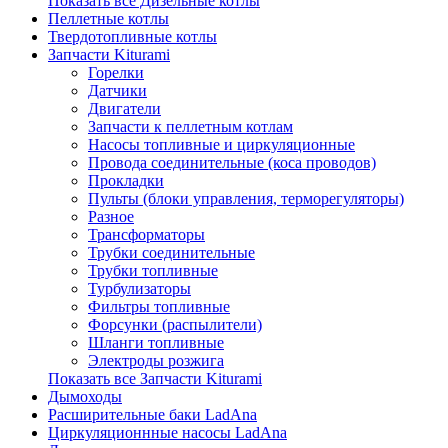
Показать все Дизельные котлы
Пеллетные котлы
Твердотопливные котлы
Запчасти Kiturami
Горелки
Датчики
Двигатели
Запчасти к пеллетным котлам
Насосы топливные и циркуляционные
Провода соединительные (коса проводов)
Прокладки
Пульты (блоки управления, терморегуляторы)
Разное
Трансформаторы
Трубки соединительные
Трубки топливные
Турбулизаторы
Фильтры топливные
Форсунки (распылители)
Шланги топливные
Электроды розжига
Показать все Запчасти Kiturami
Дымоходы
Расширительные баки LadAna
Циркуляционнные насосы LadAna