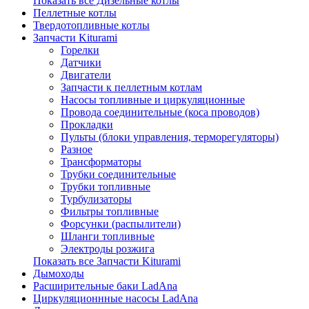
Показать все Дизельные котлы
Пеллетные котлы
Твердотопливные котлы
Запчасти Kiturami
Горелки
Датчики
Двигатели
Запчасти к пеллетным котлам
Насосы топливные и циркуляционные
Провода соединительные (коса проводов)
Прокладки
Пульты (блоки управления, терморегуляторы)
Разное
Трансформаторы
Трубки соединительные
Трубки топливные
Турбулизаторы
Фильтры топливные
Форсунки (распылители)
Шланги топливные
Электроды розжига
Показать все Запчасти Kiturami
Дымоходы
Расширительные баки LadAna
Циркуляционнные насосы LadAna