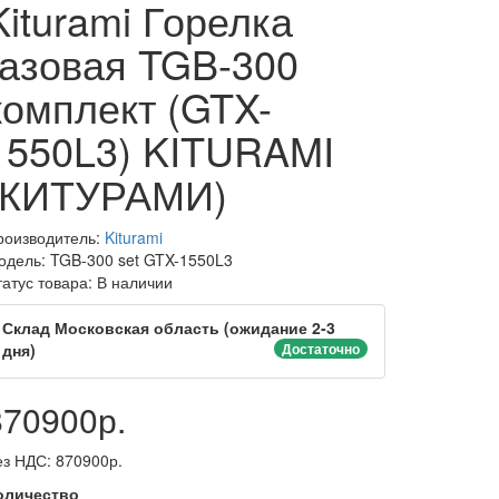
Kiturami Горелка
газовая TGB-300
комплект (GTX-
1550L3) KITURAMI
(КИТУРАМИ)
роизводитель:
Kiturami
одель: TGB-300 set GTX-1550L3
татус товара: В наличии
Склад Московская область (ожидание 2-3
дня)
Достаточно
870900р.
ез НДС: 870900р.
оличество