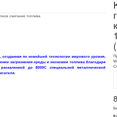
олное сжигание топлива.
П
, созданная по новейшей технологии мирового уровня,
М
ении загрязнения среды и экономии топлива благодаря
С
 раскаленной до 8000С специальной металлической
игателя.
Б
К