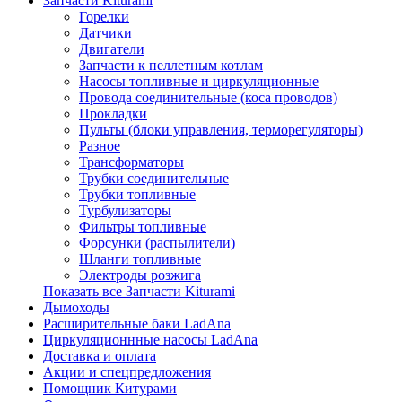
Запчасти Kiturami
Горелки
Датчики
Двигатели
Запчасти к пеллетным котлам
Насосы топливные и циркуляционные
Провода соединительные (коса проводов)
Прокладки
Пульты (блоки управления, терморегуляторы)
Разное
Трансформаторы
Трубки соединительные
Трубки топливные
Турбулизаторы
Фильтры топливные
Форсунки (распылители)
Шланги топливные
Электроды розжига
Показать все Запчасти Kiturami
Дымоходы
Расширительные баки LadAna
Циркуляционнные насосы LadAna
Доставка и оплата
Акции и спецпредложения
Помощник Китурами