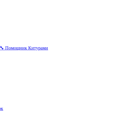
🔧
Помощник Китурами
ок