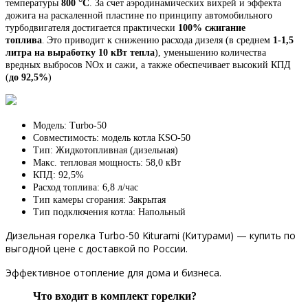
°
температуры
800
С
. За счет аэродинамических вихрей и эффекта
дожига на раскаленной пластине по принципу автомобильного
турбодвигателя достигается практически
100% сжигание
топлива
.
Это приводит к снижению расхода дизеля (в среднем
1-1,5
литра на выработку 10 кВт тепла
), уменьшению количества
вредных выбросов NOx и сажи, а также обеспечивает высокий КПД
(
до 92,5%
)
Модель: Turbo-50
Совместимость: модель котла KSO-50
Тип: Жидкотопливная (дизельная)
Макс. тепловая мощность: 58,0 кВт
КПД: 92,5%
Расход топлива: 6,8 л/час
Тип камеры сгорания: Закрытая
Тип подключения котла: Напольный
Дизельная горелка Turbo-50 Kiturami (Китурами) — купить по
выгодной цене с доставкой по России.
Эффективное отопление для дома и бизнеса.
Что входит в комплект горелки?