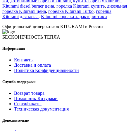
жидкотопливные горелки kiturami
,
купить горелку kiturami.
Kiturami diesel burner цена
,
горелка Kiturami купить
,
дизельная
горелка Kiturami цена
,
горелка Kiturami Turbo
,
горелка
Kiturami для котла
,
Kiturami горелка характеристики
Официальный дилер котлов KITURAMI в России
БЕСКОНЕЧНОСТЬ ТЕПЛА
Информация
Контакты
Доставка и оплата
Политика Конфиденциальности
Служба поддержки
Возврат товара
Помощник Китурами
Сертификаты
Техническая документация
Дополнительно