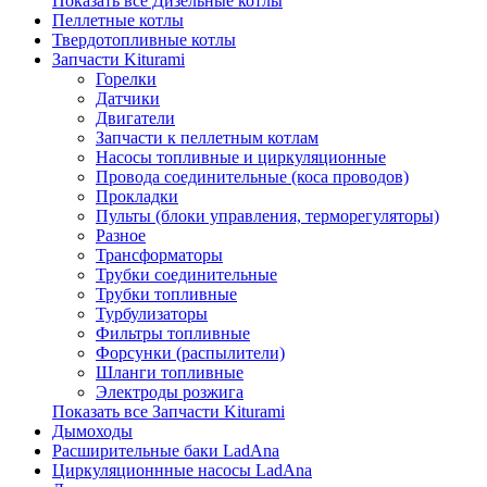
Показать все Дизельные котлы
Пеллетные котлы
Твердотопливные котлы
Запчасти Kiturami
Горелки
Датчики
Двигатели
Запчасти к пеллетным котлам
Насосы топливные и циркуляционные
Провода соединительные (коса проводов)
Прокладки
Пульты (блоки управления, терморегуляторы)
Разное
Трансформаторы
Трубки соединительные
Трубки топливные
Турбулизаторы
Фильтры топливные
Форсунки (распылители)
Шланги топливные
Электроды розжига
Показать все Запчасти Kiturami
Дымоходы
Расширительные баки LadAna
Циркуляционнные насосы LadAna