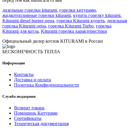
перед тем как написать отзыв
дизельные горелки kiturami
,
горелки китурами
,
жидкотопливные горелки kiturami
,
купить горелку kiturami.
Kiturami diesel burner цена
,
горелка Kiturami купить
,
дизельная
горелка Kiturami цена
,
горелка Kiturami Turbo
,
горелка
Kiturami для котла
,
Kiturami горелка характеристики
Официальный дилер котлов KITURAMI в России
БЕСКОНЕЧНОСТЬ ТЕПЛА
Информация
Контакты
Доставка и оплата
Политика Конфиденциальности
Служба поддержки
Возврат товара
Помощник Китурами
Сертификаты
Техническая документация