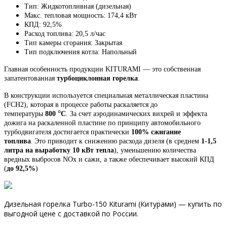
Тип: Жидкотопливная (дизельная)
Макс. тепловая мощность: 174,4 кВт
КПД: 92,5%
Расход топлива: 20,5 л/час
Тип камеры сгорания: Закрытая
Тип подключения котла: Напольный
Г
лавная особенность продукции KITURAMI — это собственная
запатентованная
турбоциклонная горелка
.
В конструкции используется специальная металлическая пластина
(FCH2), которая в процессе работы раскаляется до
°
температуры
800
С
. За счет аэродинамических вихрей и эффекта
дожига на раскаленной пластине по принципу автомобильного
турбодвигателя достигается практически
100% сжигание
топлива
.
Это приводит к снижению расхода дизеля (в среднем
1-1,5
литра на выработку 10 кВт тепла
), уменьшению количества
вредных выбросов NOx и сажи, а также обеспечивает высокий КПД
(
до 92,5%
)
Дизельная горелка Turbo-150 Kiturami (Китурами) — купить по
выгодной цене с доставкой по России.