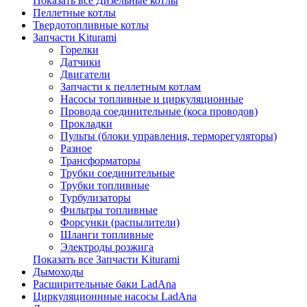
Показать все Дизельные котлы
Пеллетные котлы
Твердотопливные котлы
Запчасти Kiturami
Горелки
Датчики
Двигатели
Запчасти к пеллетным котлам
Насосы топливные и циркуляционные
Провода соединительные (коса проводов)
Прокладки
Пульты (блоки управления, терморегуляторы)
Разное
Трансформаторы
Трубки соединительные
Трубки топливные
Турбулизаторы
Фильтры топливные
Форсунки (распылители)
Шланги топливные
Электроды розжига
Показать все Запчасти Kiturami
Дымоходы
Расширительные баки LadAna
Циркуляционнные насосы LadAna