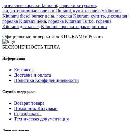
дизельные горелки kiturami
,
горелки китурами
,
жидкотопливные горелки kiturami
,
купить горелку kiturami.
Kiturami diesel burner цена
,
горелка Kiturami купить
,
дизельная
горелка Kiturami цена
,
горелка Kiturami Turbo
,
горелка
Kiturami для котла
,
Kiturami горелка характеристики
Официальный дилер котлов KITURAMI в России
БЕСКОНЕЧНОСТЬ ТЕПЛА
Информация
Контакты
Доставка и оплата
Политика Конфиденциальности
Служба поддержки
Возврат товара
Помощник Китурами
Сертификаты
Техническая документация
Дополнительно