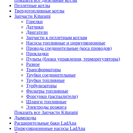
Показать все Дизельные котлы
Пеллетные котлы
Твердотопливные котлы
Запчасти Kiturami
Горелки
Датчики
Двигатели
Запчасти к пеллетным котлам
Насосы топливные и циркуляционные
Провода соединительные (коса проводов)
Прокладки
Пульты (блоки управления, терморегуляторы)
Разное
Трансформаторы
Трубки соединительные
Трубки топливные
Турбулизаторы
Фильтры топливные
Форсунки (распылители)
Шланги топливные
Электроды розжига
Показать все Запчасти Kiturami
Дымоходы
Расширительные баки LadAna
Циркуляционнные насосы LadAna