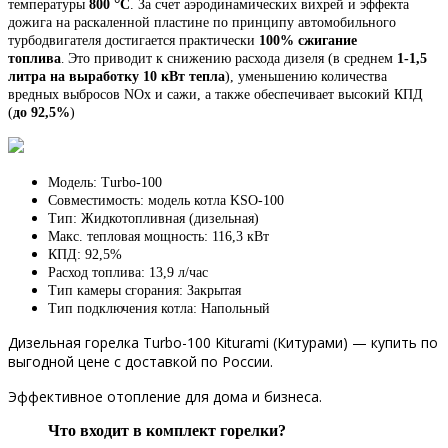
°
температуры
800
С
. За счет аэродинамических вихрей и эффекта
дожига на раскаленной пластине по принципу автомобильного
турбодвигателя достигается практически
100% сжигание
топлива
.
Это приводит к снижению расхода дизеля (в среднем
1-1,5
литра на выработку 10 кВт тепла
), уменьшению количества
вредных выбросов NOx и сажи, а также обеспечивает высокий КПД
(
до 92,5%
)
Модель: Turbo-100
Совместимость: модель котла KSO-100
Тип: Жидкотопливная (дизельная)
Макс. тепловая мощность: 116,3 кВт
КПД: 92,5%
Расход топлива: 13,9 л/час
Тип камеры сгорания: Закрытая
Тип подключения котла: Напольный
Дизельная горелка Turbo-100 Kiturami (Китурами) — купить по
выгодной цене с доставкой по России.
Эффективное отопление для дома и бизнеса.
Что входит в комплект горелки?