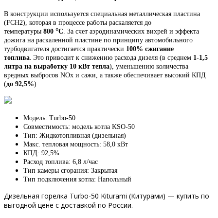
В конструкции используется специальная металлическая пластина
(FCH2), которая в процессе работы раскаляется до
°
температуры
800
С
. За счет аэродинамических вихрей и эффекта
дожига на раскаленной пластине по принципу автомобильного
турбодвигателя достигается практически
100% сжигание
топлива
.
Это приводит к снижению расхода дизеля (в среднем
1-1,5
литра на выработку 10 кВт тепла
), уменьшению количества
вредных выбросов NOx и сажи, а также обеспечивает высокий КПД
(
до 92,5%
)
Модель: Turbo-50
Совместимость: модель котла KSO-50
Тип: Жидкотопливная (дизельная)
Макс. тепловая мощность: 58,0 кВт
КПД: 92,5%
Расход топлива: 6,8 л/час
Тип камеры сгорания: Закрытая
Тип подключения котла: Напольный
Дизельная горелка Turbo-50 Kiturami (Китурами) — купить по
выгодной цене с доставкой по России.