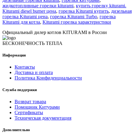
дизельные горелки kiturami
,
горелки китурами
,
жидкотопливные горелки kiturami
,
купить горелку kiturami.
Kiturami diesel burner цена
,
горелка Kiturami купить
,
дизельная
горелка Kiturami цена
,
горелка Kiturami Turbo
,
горелка
Kiturami для котла
,
Kiturami горелка характеристики
Официальный дилер котлов KITURAMI в России
БЕСКОНЕЧНОСТЬ ТЕПЛА
Информация
Контакты
Доставка и оплата
Политика Конфиденциальности
Служба поддержки
Возврат товара
Помощник Китурами
Сертификаты
Техническая документация
Дополнительно