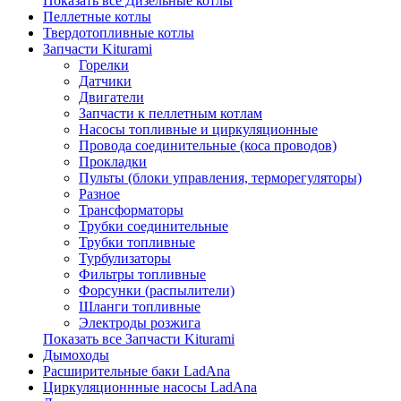
Показать все Дизельные котлы
Пеллетные котлы
Твердотопливные котлы
Запчасти Kiturami
Горелки
Датчики
Двигатели
Запчасти к пеллетным котлам
Насосы топливные и циркуляционные
Провода соединительные (коса проводов)
Прокладки
Пульты (блоки управления, терморегуляторы)
Разное
Трансформаторы
Трубки соединительные
Трубки топливные
Турбулизаторы
Фильтры топливные
Форсунки (распылители)
Шланги топливные
Электроды розжига
Показать все Запчасти Kiturami
Дымоходы
Расширительные баки LadAna
Циркуляционнные насосы LadAna