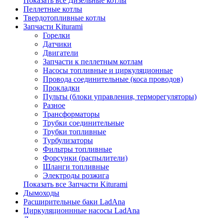
Показать все Дизельные котлы
Пеллетные котлы
Твердотопливные котлы
Запчасти Kiturami
Горелки
Датчики
Двигатели
Запчасти к пеллетным котлам
Насосы топливные и циркуляционные
Провода соединительные (коса проводов)
Прокладки
Пульты (блоки управления, терморегуляторы)
Разное
Трансформаторы
Трубки соединительные
Трубки топливные
Турбулизаторы
Фильтры топливные
Форсунки (распылители)
Шланги топливные
Электроды розжига
Показать все Запчасти Kiturami
Дымоходы
Расширительные баки LadAna
Циркуляционнные насосы LadAna